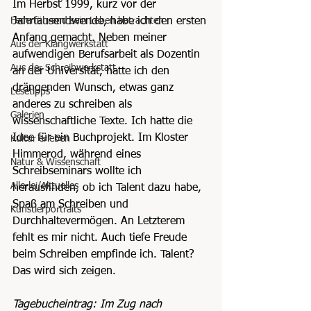
Im Herbst 1999, kurz vor der 
Federführend sein Leben betrachten
Jahrtausendwende, habe ich den ersten 
Anfang gemacht. Neben meiner 
Aus der Klangwerkstatt
aufwendigen Berufsarbeit als Dozentin 
Aus der Schreibwerkstatt
an der Universität, hatte ich den 
drängenden Wunsch, etwas ganz 
Lesetipps
anderes zu schreiben als 
Galerien
wissenschaftliche Texte. Ich hatte die 
Idee für ein Buchprojekt. Im Kloster 
Kultur erleben
Himmerod, während eines 
Natur & Wissenschaft
Schreibseminars wollte ich 
Allerlei/Aktuelles
herausfinden, ob ich Talent dazu habe, 
Spaß am Schreiben und 
Künstlerportraits
Durchhaltevermögen. An Letzterem 
fehlt es mir nicht. Auch tiefe Freude 
beim Schreiben empfinde ich. Talent? 
Das wird sich zeigen.
Tagebucheintrag: Im Zug nach 