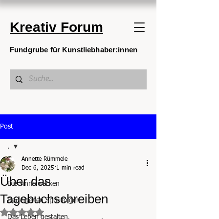
Kreativ Forum
Fundgrube für Kunstliebhaber:innen
Post
.
Annette Rümmele
.
Dec 6, 2025
1 min read
Über das
Die Sinne wecken
Tagebuchschreiben
Der eigenen Spur folgen
Rated NaN out of 5 stars.
Das Leben gestalten