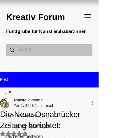
Kreativ Forum
Fundgrube für Kunstliebhaber:innen
Post
.
Annette Rümmele
.
Mar 2, 2025
1 min read
Die Neue Osnabrücker
Die Sinne wecken
Zeitung berichtet:
Der eigenen Spur folgen
Rated NaN out of 5 stars.
Das Leben gestalten