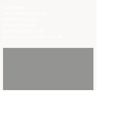
SJR-Media
An der Rothenburg 15
49205 Hasbergen
creativeforum.art
stefrue57@gmail.com
annette.ruemmele@t-online.de
Ballonfahrt - ein großartiges
Erlebnis - Annette von oben,