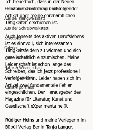
Ich freue mich, dass in der Neuen 
Federführend sein Leben betrachten
Osnabrücker Zeitung nachfolgender 
Artikel über meine ehrenamtlichen 
Aus der Klangwerkstatt
Tätigkeiten erschienen ist.
Aus der Schreibwerkstatt
Auch jenseits des aktiven Berufslebens 
Lesetipps
ist es sinnvoll, sich interessanten 
Galerien
Tätigkeitsfeldern zu widmen und sich 
gesellschaftlich einzumischen. Meine 
Kultur erleben
Leidenschaft ist schon lange das 
Natur & Wissenschaft
Schreiben, das ich jetzt professionell 
Allerlei/Aktuelles
verfolgen kann. Leider haben sich im 
Artikel zwei fundamentale Fehler 
Künstlerportraits
eingeschlichen. Der Herausgeber des 
Magazins für Literatur, Kunst und 
Gesellschaft eXperimenta heißt
Rüdiger Heins
 und meine Verlegerin im 
Bübül Verlag Berlin 
Tanja Langer
.