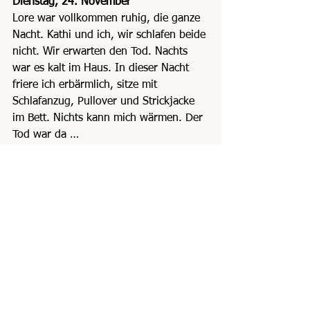
Dienstag, 24. November
Lore war vollkommen ruhig, die ganze 
Nacht. Kathi und ich, wir schlafen beide 
nicht. Wir erwarten den Tod. Nachts 
war es kalt im Haus. In dieser Nacht 
friere ich erbärmlich, sitze mit 
Schlafanzug, Pullover und Strickjacke 
im Bett. Nichts kann mich wärmen. Der 
Tod war da …
Lores Herz schlägt, doch die Atmung 
ist unhörbar leise. Es riecht, es riecht 
anders. Der Tod ist da, sagt Kathi. Mehr 
sagt sie nicht. Alles ist gesagt
Blau tickt der Morgen
               und die Sanduhr rinnt …
… nüchtern lauert der Tod
Ich traue mich nicht zu lüften. Draußen 