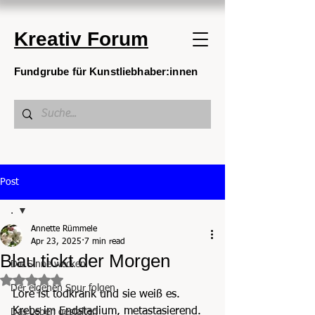
Kreativ Forum
Fundgrube für Kunstliebhaber:innen
Post
.
Annette Rümmele
.
Apr 23, 2025
7 min read
Blau tickt der Morgen
Die Sinne wecken
Rated NaN out of 5 stars.
Der eigenen Spur folgen
Lore ist todkrank und sie weiß es. 
Krebs im Endstadium, metastasierend. 
Das Leben gestalten