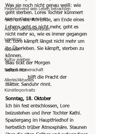
Was sie noch nicht genau weiß: wie 
Federführend sein Leben betrachten
geht sterben. Lores Tochter kümmert 
Aus der Klangwerkstatt
sich um sie. Am Ende, am Ende eines 
Lebens geht es nicht mehr, geht es 
Aus der Schreibwerkstatt
nicht mehr so, wie es immer gegangen 
Lesetipps
ist. Lore kämpft längst nicht mehr um 
ihr Überleben. Sie kämpft, sterben zu 
Galerien
können.
Kultur erleben
Blau tickt der Morgen
Natur & Wissenschaft
selten nur
               hilft die Pracht der
Allerlei/Aktuelles
Blätter. Sanduhr rinnt.
Künstlerportraits
Sonntag, 18. Oktober
Ich bin fest entschlossen, Lore 
beizustehen und ihrer Tochter Kathi. 
Spaziergang im Hauptfriedhof in 
herbstlich trüber Atmosphäre. Staunen 