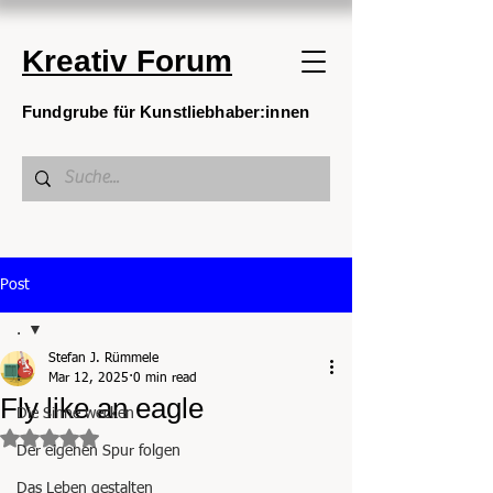
Kreativ Forum
Fundgrube für Kunstliebhaber:innen
Post
.
Stefan J. Rümmele
.
Mar 12, 2025
0 min read
Fly like an eagle
Die Sinne wecken
Rated NaN out of 5 stars.
Der eigenen Spur folgen
Das Leben gestalten