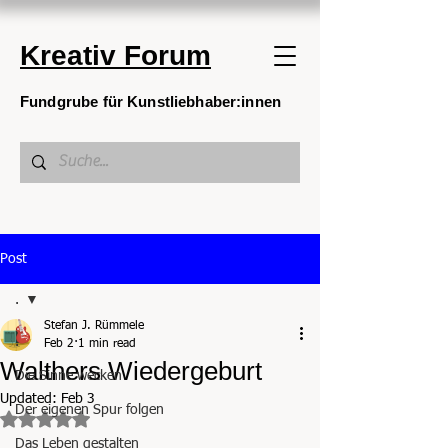
Kreativ Forum
Fundgrube für Kunstliebhaber:innen
Post
.
Stefan J. Rümmele
.
Feb 2
1 min read
Walthers Wiedergeburt
Die Sinne wecken
Updated:
Feb 3
Der eigenen Spur folgen
Rated NaN out of 5 stars.
Das Leben gestalten