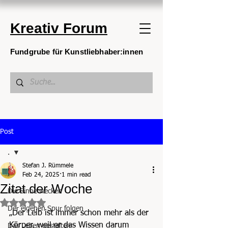
Kreativ Forum
Fundgrube für Kunstliebhaber:innen
Post
.
Stefan J. Rümmele
.
Feb 24, 2025
1 min read
Zitat der Woche
Die Sinne wecken
Rated NaN out of 5 stars.
Der eigenen Spur folgen
„Der Leib ist immer schon mehr als der 
Körper, weil er das Wissen darum 
Das Leben gestalten