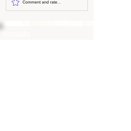
Comment and rate...
Kontakt
SJR-Media
An der Rothenburg 15
49205 Hasbergen
creativeforum.art
stefrue57@gmail.com
annette.ruemmele@t-online.de