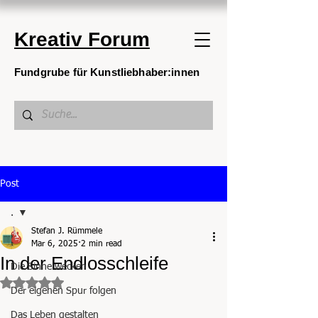
Kreativ Forum
Fundgrube für Kunstliebhaber:innen
Post
.
Stefan J. Rümmele
.
Mar 6, 2025
2 min read
In der Endlosschleife
Die Sinne wecken
Rated NaN out of 5 stars.
Der eigenen Spur folgen
Das Leben gestalten